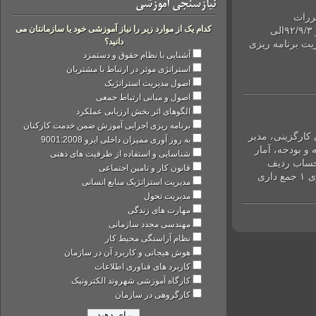
نیازسنجی آموزشی
رات
کدام یک از موارد زیر را نیاز آموزشی خود یا سازمانتان می
کشور***۹۲/۹/۶الی ۹۲/۹/۷ مدیریت ارتباط با مشتری CRM**از ۹۲/۹/۳الی
دانید؟
***۹۲/۹/۱۰الی ۹۲/۹/۱۲ مدیریت برنامه ریزی
آشنایی با نظام حقوق و دستمزد
استراتژی موثر در ارتباط با مشتریان
اصول مدیریت استراتژیک
اصول و مبانی ارتباط جمعی
الگوهای اثر بخش ارزیابی عملکرد
برنامه ریزی اجرایی آموزش ضمن خدمت کارکنان
کارگزینی، مدیر
به روز آوری ممیزان داخلی ایزو 9001:2008
ودجه، آمار
شناسایی و استفاده از ظرفیت های ذهنی
ب ردیف
قانون کار و تامین اجتماعی
عنوان دوره مدت دوره (ساعت) تاریخ برگزاری ساعت برگزاری ۱ جمع داری
مدیریت استراتژیک منابع انسانی
مدیریت تحول
مهارت های زندگی
مهندسی مجدد سازمانی
نظام آراستگی محیط کار
هوش هیجانی و کاربرد آن در سازمان
کاربرد های فناوری اطلاعات
کارگاه آموزشی شهروند الکترونیک
کارگروهی در سازمان