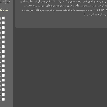
 دوره­ های آموزشی نیمه حضوری : شرکت کنندگان پس از ثبت نام قطعی
نیازسن
ه از سازمان متبوع و پرداخت شهریه دوره/ دوره های آموزشی به حساب
سیبا بانک ملی ۰۱۰۵۵۹۵۴۱۲۰۰۲ به نام موسسه بال اندیشه سپاهان جزوه دوره­ های آموزشی به
کدام یک
ارسال می گردد […]
آ
ا
ا
ا
ا
ب
به
ش
ق
م
م
م
م
ن
ه
ک
ک
ک