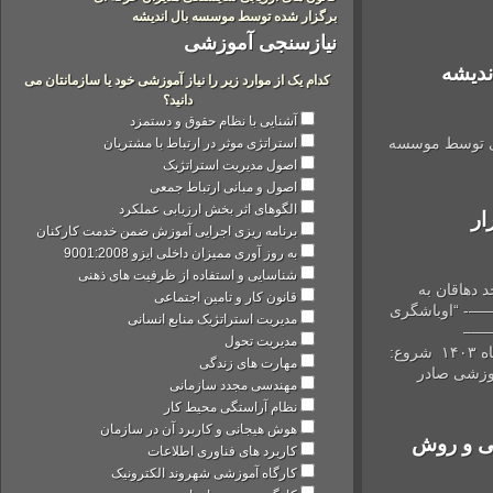
برگزار شده توسط موسسه بال اندیشه
نیازسنجی آموزشی
شه
کدام یک از موارد زیر را نیاز آموزشی خود یا سازمانتان می
دانید؟
آشنایی با نظام حقوق و دستمزد
توسط موسسه
استراتژی موثر در ارتباط با مشتریان
اصول مدیریت استراتژیک
اصول و مبانی ارتباط جمعی
الگوهای اثر بخش ارزیابی عملکرد
برنامه ریزی اجرایی آموزش ضمن خدمت کارکنان
به روز آوری ممیزان داخلی ایزو 9001:2008
شناسایی و استفاده از ظرفیت های ذهنی
اقان به
قانون کار و تامین اجتماعی
اوباشگری
مدیریت استراتژیک منابع انسانی
مدیریت تحول
سخنران:دکتر علیرضا شیروانی —————- سه شنبه ۴ دی ماه ۱۴۰۳ شروع:
مهارت های زندگی
ی صادر
مهندسی مجدد سازمانی
نظام آراستگی محیط کار
هوش هیجانی و کاربرد آن در سازمان
و روش
کاربرد های فناوری اطلاعات
کارگاه آموزشی شهروند الکترونیک