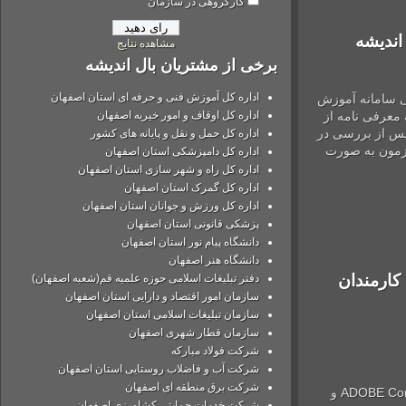
کارگروهی در سازمان
یشه
مشاهده نتایج
برخی از مشتریان بال اندیشه
اداره کل آموزش فنی و حرفه ای استان اصفهان
امانه آموزش
اداره کل اوقاف و امور خیریه اصفهان
فی نامه از
از بررسی در
اداره کل حمل و نقل و پایانه های کشور
ن به صورت
اداره کل دامپزشکی استان اصفهان
اداره کل راه و شهر سازی استان اصفهان
اداره کل گمرک استان اصفهان
اداره کل ورزش و جوانان استان اصفهان
پزشکی قانونی استان اصفهان
دانشگاه پیام نور استان اصفهان
دانشگاه هنر اصفهان
رمندان
دفتر تبلیغات اسلامی حوزه علمیه قم(شعبه اصفهان)
سازمان امور اقتصاد و دارایی استان اصفهان
سازمان تبلیغات اسلامی استان اصفهان
سازمان قطار شهری اصفهان
شركت فولاد مباركه
شرکت آب و فاضلاب روستایی استان اصفهان
شرکت برق منطقه ای اصفهان
دوره های آموزشی مجازی آنلاین با استفاده از نرم افزار ADOBE Connect و
شرکت خدمات حمایتی کشاورزی اصفهان